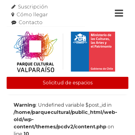
Suscripción
Cómo llegar
Contacto
Solicitud de espacios
Skip to content
Warning
: Undefined variable $post_id in
/home/parquecultural/public_html/web-
old/wp-
content/themes/pcdv2/content.php
on
line
10