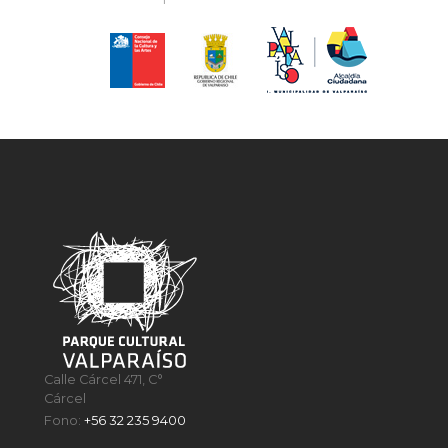
Calle Cárcel 471, C°
Cárcel
Fono:
+56 32 235 9400