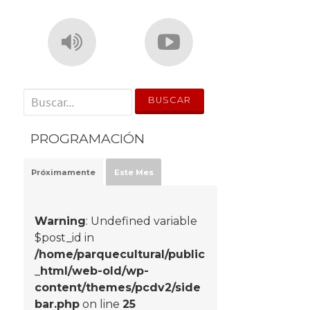
' . __('Search for:') . '
PROGRAMACIÓN
Próximamente
Este Mes
Warning
: Undefined variable
$post_id in
/home/parquecultural/public
_html/web-old/wp-
content/themes/pcdv2/side
bar.php
on line
25