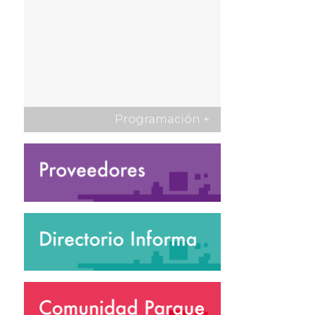
Programación
+