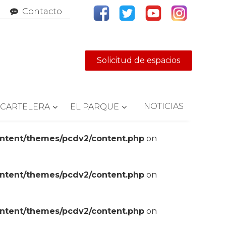
Contacto
Solicitud de espacios
NOTICIAS
CARTELERA
EL PARQUE
ontent/themes/pcdv2/content.php
on
ontent/themes/pcdv2/content.php
on
ontent/themes/pcdv2/content.php
on