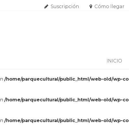
Suscripción
Cómo llegar
Skip to content
INICIO
in
/home/parquecultural/public_html/web-old/wp-c
in
/home/parquecultural/public_html/web-old/wp-c
in
/home/parquecultural/public_html/web-old/wp-c