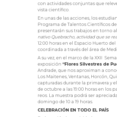
con actividades conjuntas que relev
vista científico.
En unas de las acciones, los estudi
Programa de Talentos Científicos de
presentarán sus trabajos en torno a
nativo Quebracho, actividad que se rea
12:00 horas en el Espacio Huerto del 
coordinada a través del área de Medi
A su vez, en el marco de la XXII Sem
exposición
“Flores Silvestres de P
Andrade, que nos aproximan a conoce
Los Maitenes, Ventanas, Horcón, Quir
capturadas durante la primavera y el
de octubre a las 19:00 horas en los pa
reos. La muestra podrá ser apreciad
domingo de 10 a 19 horas.
CELEBRACIÓN EN TODO EL PAÍS