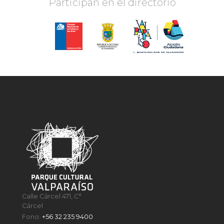
Participan en el directorio
Calle Cárcel 471, C°
Cárcel
Fono:
+56 32 235 9400