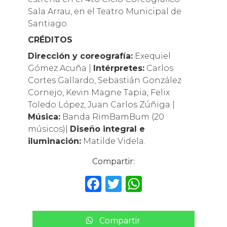
Sala Arrau, en el Teatro Municipal de
Santiago.
CRÉDITOS
Dirección y coreografía:
Exequiel
Gómez Acuña |
Intérpretes:
Carlos
Cortes Gallardo, Sebastián González
Cornejo, Kevin Magne Tapia, Felix
Toledo López, Juan Carlos Zúñiga |
Música:
Banda RimBamBum (20
músicos)|
Diseño integral e
iluminación:
Matilde Videla.
Compartir:
F
T
W
a
w
h
c
it
a
Compartir