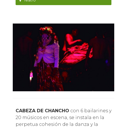
Teatro
CABEZA DE CHANCHO
con 6 bailarines y
20 músicos en escena, se instala en la
perpetua cohesión de la danza y la