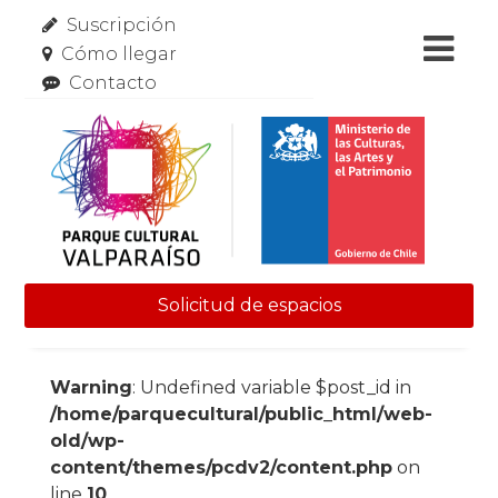
Suscripción
Cómo llegar
Contacto
Solicitud de espacios
Skip to content
Warning
: Undefined variable $post_id in
/home/parquecultural/public_html/web-
old/wp-
content/themes/pcdv2/content.php
on
line
10