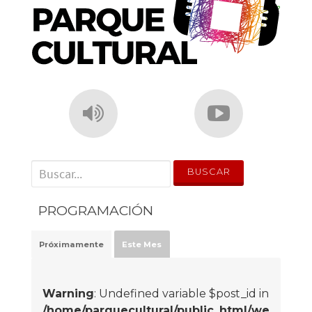
' . __('Search for:') . '
PROGRAMACIÓN
Próximamente
Este Mes
Warning
: Undefined variable $post_id in
/home/parquecultural/public_html/we