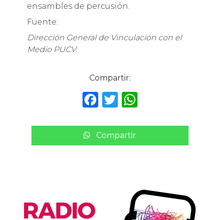
ensambles de percusión.
Fuente:
Dirección General de Vinculación con el
Medio PUCV.
Compartir:
F
T
W
a
w
h
c
it
a
Compartir
e
te
ts
b
r
A
o
p
o
p
k