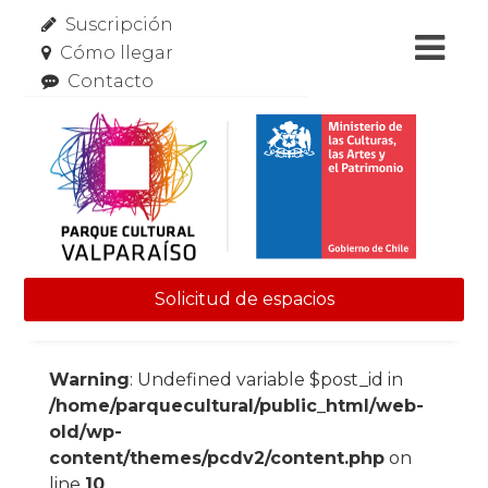
Suscripción
Cómo llegar
Contacto
Solicitud de espacios
Skip to content
Warning
: Undefined variable $post_id in
/home/parquecultural/public_html/web-
old/wp-
content/themes/pcdv2/content.php
on
line
10