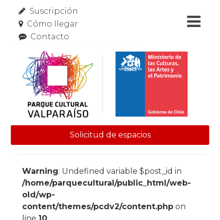
Suscripción
Cómo llegar
Contacto
Solicitud de espacios
Skip to content
Warning
: Undefined variable $post_id in
/home/parquecultural/public_html/web-
old/wp-
content/themes/pcdv2/content.php
on
line
10