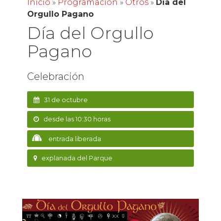
Inicio
»
Programación
»
Otros
»
Día del
Orgullo Pagano
Día del Orgullo
Pagano
Celebración
31 de octubre
desde las 10:30 horas
entrada liberada
explanada del Parque