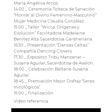
María Angélica Arcos.
14:00 _ Ceremonia Tolteca de Sanación
“Honrar al Divino Femenino-Masculino”
Mujer Medicina Claudia González.
15:00 _ Taller: “Wicca: Orígenes y
Evolución” Facilitadora Madelaine
Benítez Alta Sacerdotisa Gardneriana.
16:30 _ Presentación “Danzas Celtas”
Compañía Dancing Clovers.
17:30 _ Expositor Tribu Manzanar –
Susana Aguilar, Sacerdotisa de Avalon.
18:00 _ Celebración Beltane-Susana
Aguilar.
18:45 _ Premiación Mejor Disfraz “Seres
mitológicos”.
19:00 _ Finalización.
Video referencia: