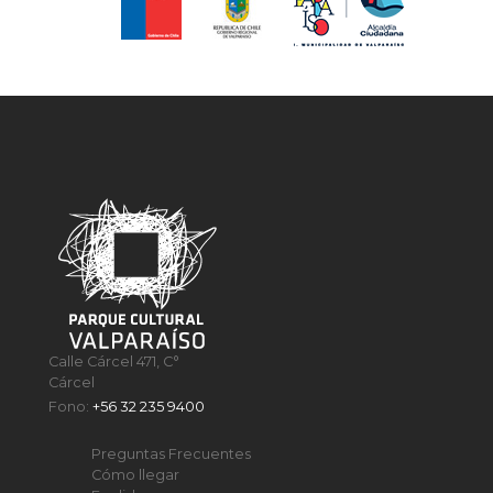
Calle Cárcel 471, C°
Cárcel
Fono:
+56 32 235 9400
Preguntas Frecuentes
Cómo llegar