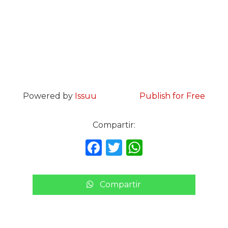
Powered by
Issuu
Publish for Free
Compartir:
F
T
W
a
w
h
c
it
a
Compartir
e
te
ts
b
r
A