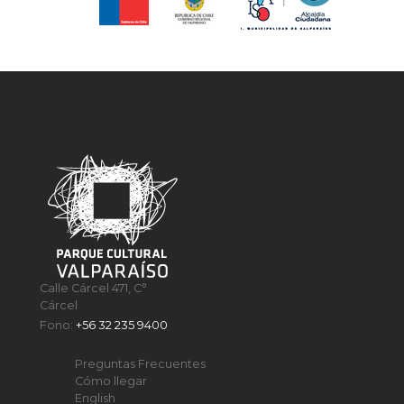
Calle Cárcel 471, C°
Cárcel
Fono:
+56 32 235 9400
Preguntas Frecuentes
Cómo llegar
English