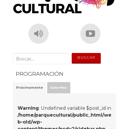
' . __('Search for:') . '
PROGRAMACIÓN
Próximamente
Este Mes
Warning
: Undefined variable $post_id in
/home/parquecultural/public_html/we
b-old/wp-
content/themes/pcdv2/sidebar.php