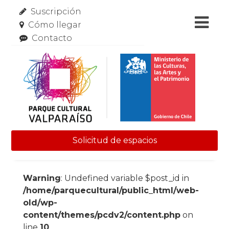
Suscripción
Cómo llegar
Contacto
Solicitud de espacios
Skip to content
Warning
: Undefined variable $post_id in
/home/parquecultural/public_html/web-
old/wp-
content/themes/pcdv2/content.php
on
line
10