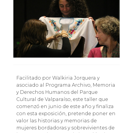
Facilitado por Walkiria Jorquera y
asociado al Programa Archivo, Memoria
y Derechos Humanos del Parque
Cultural de Valparaíso, este taller que
comenzó en junio de este año y finaliza
con esta exposición, pretende poner en
valor las historias y memorias de
mujeres bordadoras y sobrevivientes de