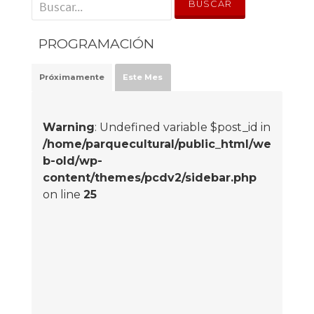
' . __('Search for:') . '
PROGRAMACIÓN
Próximamente
Este Mes
Warning
: Undefined variable $post_id in
/home/parquecultural/public_html/we
b-old/wp-
content/themes/pcdv2/sidebar.php
on line
25