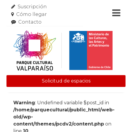
Suscripción
Cómo llegar
Contacto
Solicitud de espacios
Skip to content
Warning
: Undefined variable $post_id in
/home/parquecultural/public_html/web-
old/wp-
content/themes/pcdv2/content.php
on
line
10