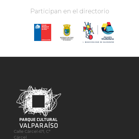
Participan en el directorio
Calle Cárcel 471, C°
Cárcel