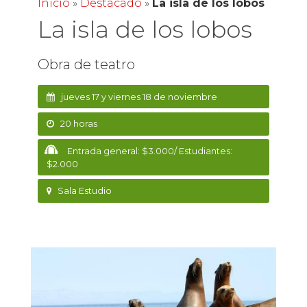
Inicio
»
Destacado
»
La isla de los lobos
La isla de los lobos
Obra de teatro
jueves 17 y viernes 18 de noviembre
20 horas
Entrada general: $3.000/ Estudiantes:
$2.000
Sala Estudio