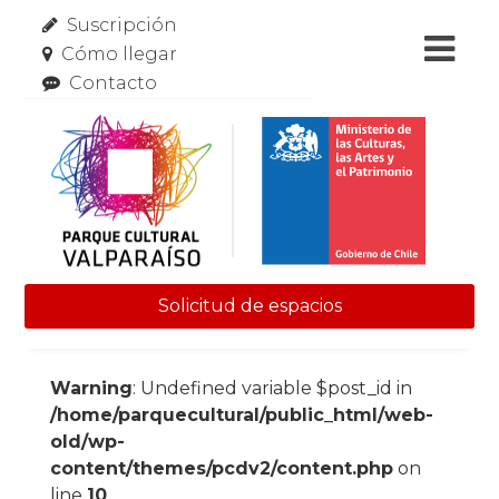
Suscripción
Cómo llegar
Contacto
Solicitud de espacios
Skip to content
Warning
: Undefined variable $post_id in
/home/parquecultural/public_html/web-
old/wp-
content/themes/pcdv2/content.php
on
line
10