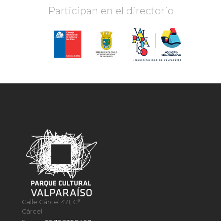
Participan en el directorio
Calle Cárcel 471, C°
Cárcel