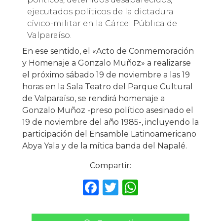
ejecutados políticos de la dictadura
cívico-militar en la Cárcel Pública de
Valparaíso.
En ese sentido, el «Acto de Conmemoración
y Homenaje a Gonzalo Muñoz» a realizarse
el próximo sábado 19 de noviembre a las 19
horas en la Sala Teatro del Parque Cultural
de Valparaíso, se rendirá homenaje a
Gonzalo Muñoz -preso político asesinado el
19 de noviembre del año 1985-, incluyendo la
participación del Ensamble Latinoamericano
Abya Yala y de la mítica banda del Napalé.
Compartir:
F
T
W
a
w
h
c
it
a