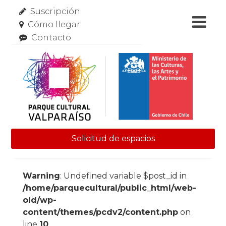
Suscripción
Cómo llegar
Contacto
Solicitud de espacios
Skip to content
Warning
: Undefined variable $post_id in
/home/parquecultural/public_html/web-
old/wp-
content/themes/pcdv2/content.php
on
line
10