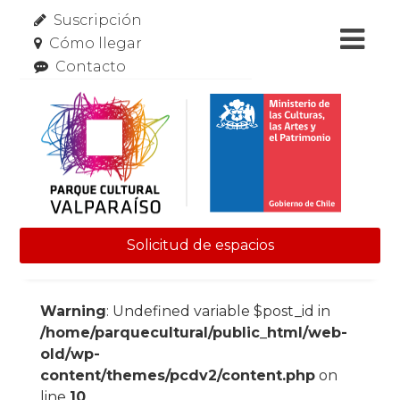
Suscripción
Cómo llegar
Contacto
Solicitud de espacios
Skip to content
Warning
: Undefined variable $post_id in
/home/parquecultural/public_html/web-
old/wp-
content/themes/pcdv2/content.php
on
line
10