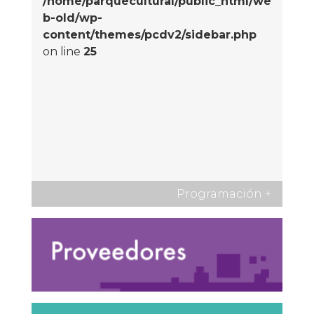
/home/parquecultural/public_html/we
b-old/wp-
content/themes/pcdv2/sidebar.php
on line
25
Programación
+