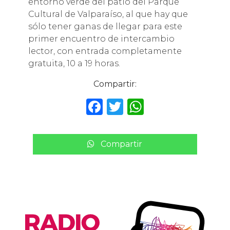
entorno verde del patio del Parque
Cultural de Valparaíso, al que hay que
sólo tener ganas de llegar para este
primer encuentro de intercambio
lector, con entrada completamente
gratuita, 10 a 19 horas.
Compartir:
F
T
W
a
w
h
c
it
a
Compartir
e
te
ts
b
r
A
o
p
o
p
k