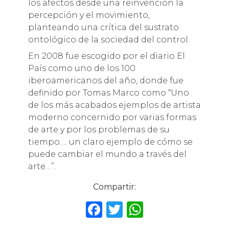
los afectos desde una reinvención la
percepción y el movimiento,
planteando una crítica del sustrato
ontológico de la sociedad del control.
En 2008 fue escogido por el diario El
País como uno de los 100
iberoamericanos del año, donde fue
definido por Tomas Marco como “Uno
de los más acabados ejemplos de artista
moderno concernido por varias formas
de arte y por los problemas de su
tiempo…. un claro ejemplo de cómo se
puede cambiar el mundo a través del
arte…”.
Compartir:
F
T
W
a
w
h