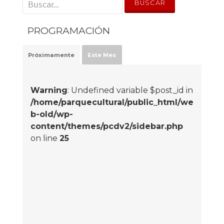
' . __('Search for:') . '
PROGRAMACIÓN
Próximamente
Este Mes
Warning
: Undefined variable $post_id in
/home/parquecultural/public_html/we
b-old/wp-
content/themes/pcdv2/sidebar.php
on line
25