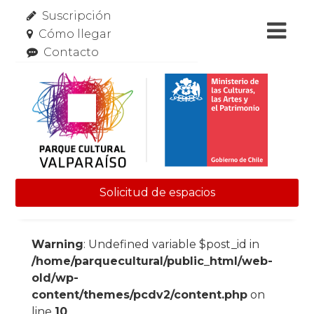
Suscripción
Cómo llegar
Contacto
Solicitud de espacios
Skip to content
Warning
: Undefined variable $post_id in
/home/parquecultural/public_html/web-
old/wp-
content/themes/pcdv2/content.php
on
line
10