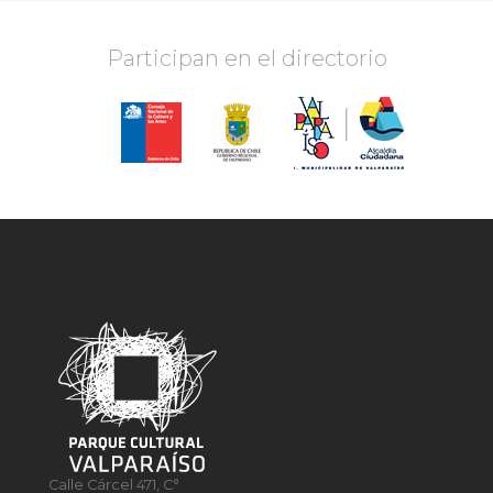
Participan en el directorio
Calle Cárcel 471, C°