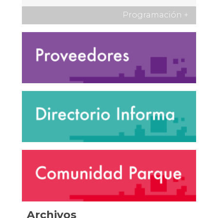
Programación
+
Archivos