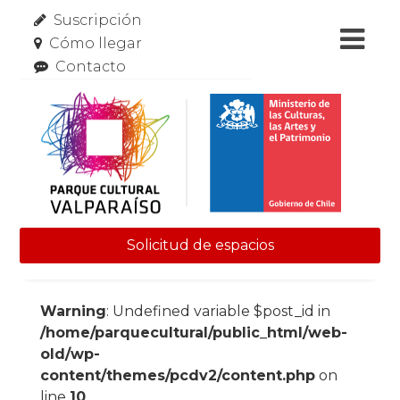
Suscripción
Cómo llegar
Contacto
Solicitud de espacios
Skip to content
Warning
: Undefined variable $post_id in
/home/parquecultural/public_html/web-
old/wp-
content/themes/pcdv2/content.php
on
line
10