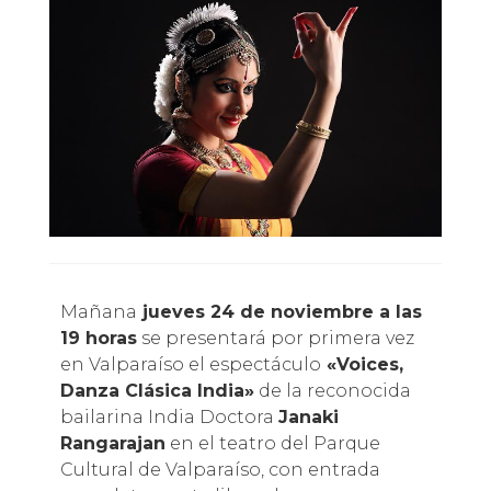
Mañana
jueves 24 de noviembre a las
19 horas
se presentará por primera vez
en Valparaíso el espectáculo
«Voices,
Danza Clásica India»
de la reconocida
bailarina India Doctora
Janaki
Rangarajan
en el teatro del Parque
Cultural de Valparaíso, con entrada