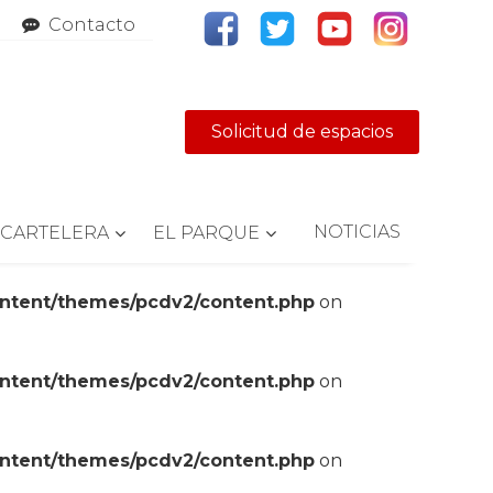
Contacto
Solicitud de espacios
NOTICIAS
CARTELERA
EL PARQUE
ontent/themes/pcdv2/content.php
on
ontent/themes/pcdv2/content.php
on
ontent/themes/pcdv2/content.php
on