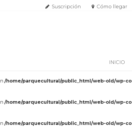
Suscripción
Cómo llegar
Skip to content
INICIO
in
/home/parquecultural/public_html/web-old/wp-c
in
/home/parquecultural/public_html/web-old/wp-c
in
/home/parquecultural/public_html/web-old/wp-c