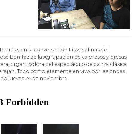
José Bonifaz de la Agrupación de ex presos y presas
brera, organizadora del espectáculo de danza clásica
ngarajan. Todo completamente en vivo por las ondas
sado jueves 24 de noviembre.