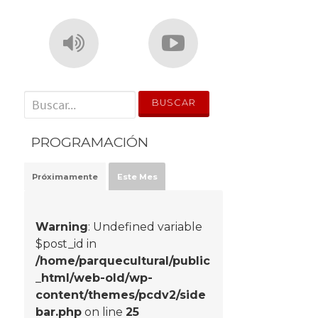
' . __('Search for:') . '
PROGRAMACIÓN
Próximamente
Este Mes
Warning
: Undefined variable
$post_id in
/home/parquecultural/public
_html/web-old/wp-
content/themes/pcdv2/side
bar.php
on line
25