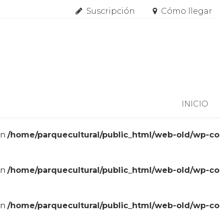
Suscripción
Cómo llegar
Skip to content
INICIO
in
/home/parquecultural/public_html/web-old/wp-c
in
/home/parquecultural/public_html/web-old/wp-c
in
/home/parquecultural/public_html/web-old/wp-c