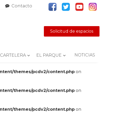
Contacto
Solicitud de espacios
NOTICIAS
CARTELERA
EL PARQUE
ontent/themes/pcdv2/content.php
on
ontent/themes/pcdv2/content.php
on
ontent/themes/pcdv2/content.php
on