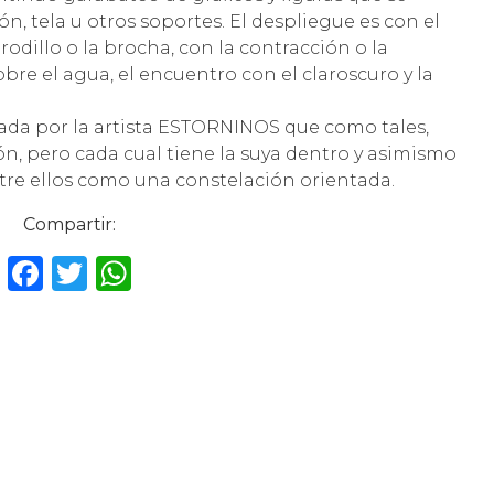
n, tela u otros soportes. El despliegue es con el
rodillo o la brocha, con la contracción o la
sobre el agua, el encuentro con el claroscuro y la
ada por la artista ESTORNINOS que como tales,
n, pero cada cual tiene la suya dentro y asimismo
tre ellos como una constelación orientada.
Compartir:
F
T
W
a
w
h
c
it
a
e
te
ts
b
r
A
o
p
o
p