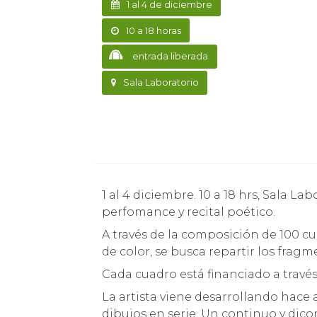
1 al 4 de diciembre
10 a 18 horas
entrada liberada
Sala Laboratorio
1 al 4 diciembre. 10 a 18 hrs, Sala Laboratorio, entrada liberada. Sábado 3, inauguración,
perfomance y recital poético.
A través de la composición de 100 c
de color, se busca repartir los frag
Cada cuadro está financiado a trav
La artista viene desarrollando hace 
dibujos en serie. Un continuo y dico