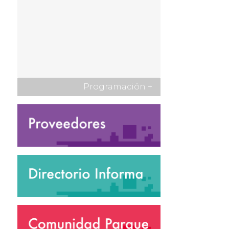
Programación
+