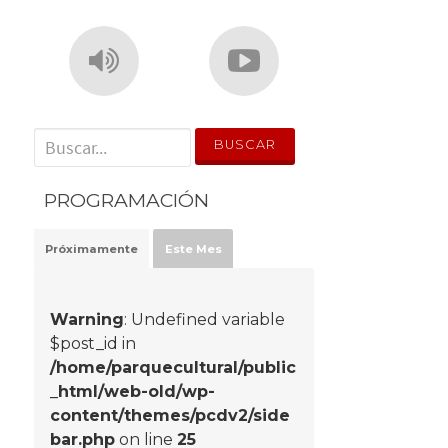
' . __('Search for:') . '
PROGRAMACIÓN
Próximamente
Este Mes
Warning
: Undefined variable
$post_id in
/home/parquecultural/public
_html/web-old/wp-
content/themes/pcdv2/side
bar.php
on line
25