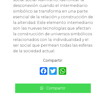
desconexión cuando el intermediario
simbólico se transforma en una parte
esencial de la relación y construcción de
la alteridad. Este elemento intemediario
son las nuevas tecnologías que afectan
la construcción de universos simbólicos
relacionados con la individualidad y el
ser social que permean todas las esferas
de la sociedad actual.
Compartir:
F
T
W
a
w
h
c
it
a
Compartir
e
te
ts
b
r
A