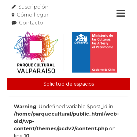
Suscripción
Cómo llegar
Contacto
Solicitud de espacios
Skip to content
Warning
: Undefined variable $post_id in
/home/parquecultural/public_html/web-
old/wp-
content/themes/pcdv2/content.php
on
line
10