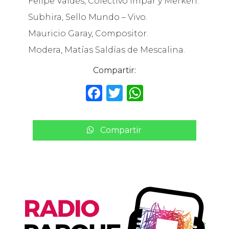
Felipe Valdés, Colectivo Impar y Merkén.
Subhira, Sello Mundo – Vivo.
Mauricio Garay, Compositor.
Modera, Matías Saldías de Mescalina.
Compartir:
F
T
W
a
w
h
c
it
a
Compartir
e
te
ts
b
r
A
o
p
o
p
k