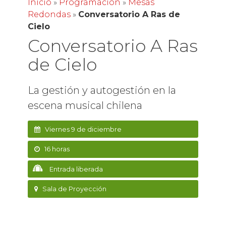
Inicio
»
Programación
»
Mesas
Redondas
»
Conversatorio A Ras de
Cielo
Conversatorio A Ras
de Cielo
La gestión y autogestión en la
escena musical chilena
Viernes 9 de diciembre
16 horas
Entrada liberada
Sala de Proyección