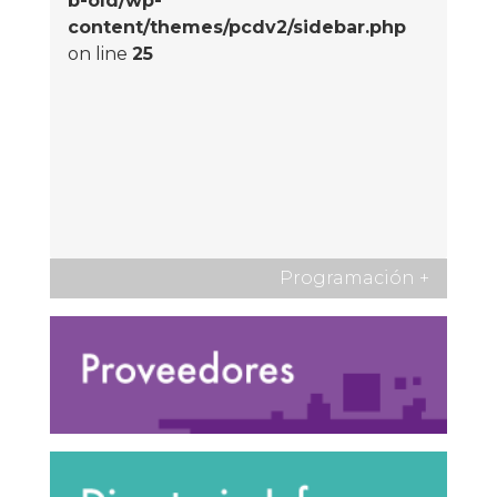
b-old/wp-
content/themes/pcdv2/sidebar.php
on line
25
Programación
+