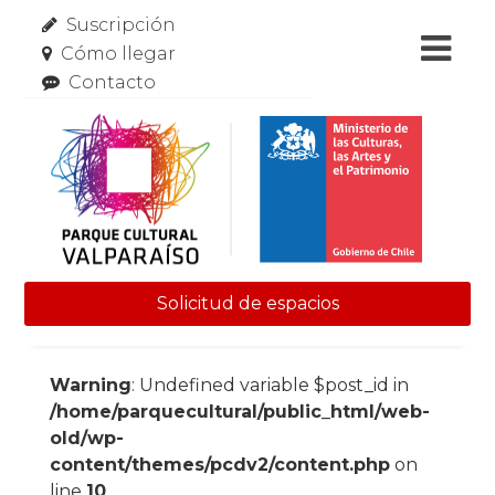
Suscripción
Cómo llegar
Contacto
Solicitud de espacios
Skip to content
Warning
: Undefined variable $post_id in
/home/parquecultural/public_html/web-
old/wp-
content/themes/pcdv2/content.php
on
line
10