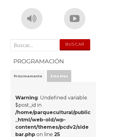
' . __('Search for:') . '
PROGRAMACIÓN
Próximamente
Este Mes
Warning
: Undefined variable
$post_id in
/home/parquecultural/public
_html/web-old/wp-
content/themes/pcdv2/side
bar.php
on line
25