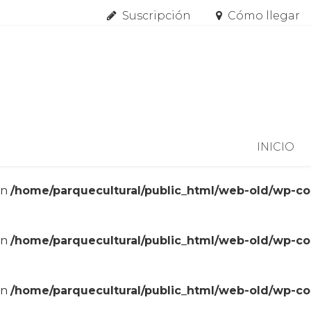
Suscripción
Cómo llegar
Skip to content
INICIO
in
/home/parquecultural/public_html/web-old/wp-c
in
/home/parquecultural/public_html/web-old/wp-c
in
/home/parquecultural/public_html/web-old/wp-c