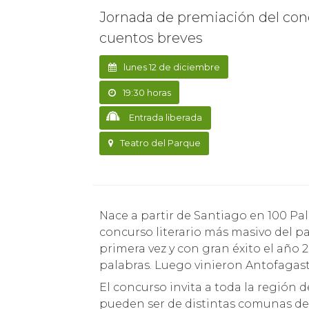
Jornada de premiación del con
cuentos breves
lunes 12 de diciembre
19:30 horas
Entrada liberada
Teatro del Parque
Nace a partir de Santiago en 100 Palabras, que celebra este año su XV edición y es el
concurso literario más masivo del paí
primera vez y con gran éxito el año 
palabras. Luego vinieron Antofagast
El concurso invita a toda la región d
pueden ser de distintas comunas de l