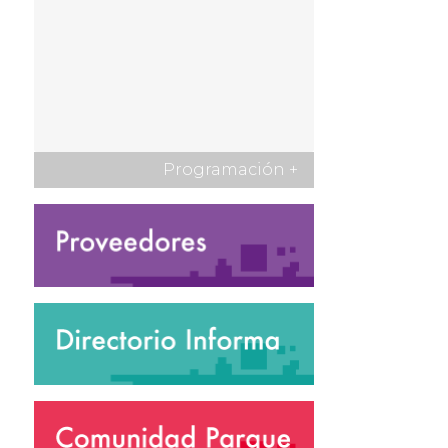
Programación
+