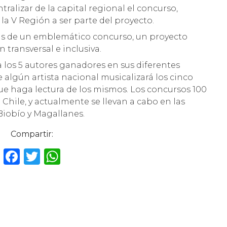
ralizar de la capital regional el concurso,
 la V Región a ser parte del proyecto.
ás de un emblemático concurso, un proyecto
n transversal e inclusiva.
a los 5 autores ganadores en sus diferentes
e algún artista nacional musicalizará los cinco
que haga lectura de los mismos. Los concursos 100
Chile, y actualmente se llevan a cabo en las
Biobío y Magallanes.
Compartir:
F
T
W
a
w
h
c
it
a
e
te
ts
b
r
A