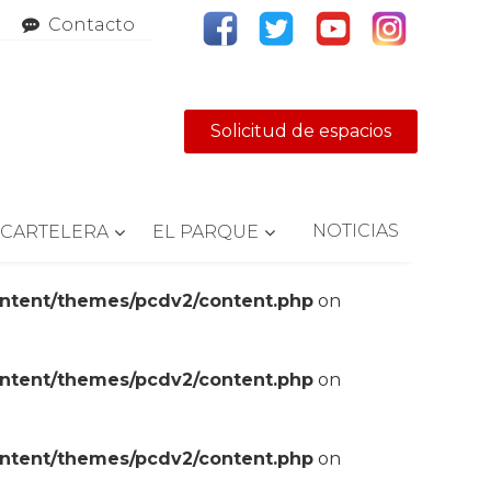
Contacto
Solicitud de espacios
NOTICIAS
CARTELERA
EL PARQUE
ontent/themes/pcdv2/content.php
on
ontent/themes/pcdv2/content.php
on
ontent/themes/pcdv2/content.php
on