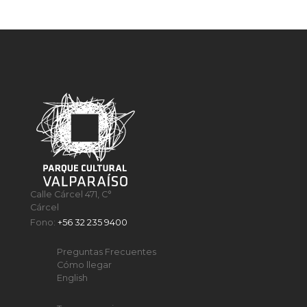
Calle Cárcel 471, C°
Cárcel
Fono:
+56 32 235 9400
Preguntas Frecuentes
Cómo llegar
English