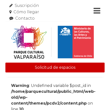
Suscripción
Cómo llegar
Contacto
Solicitud de espacios
Skip to content
Warning
: Undefined variable $post_id in
/home/parquecultural/public_html/web-
old/wp-
content/themes/pcdv2/content.php
on
line
10