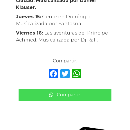
ciudad. Musicalizada por Daniel
Klauser.
Jueves 15:
Gente en Domingo.
Musicalizada por Fantasna.
Viernes 16:
Las aventuras del Príncipe
Achmed. Musicalizada por Dj Raff.
Compartir:
F
T
W
a
w
h
c
it
a
Compartir
e
te
ts
b
r
A
o
p
o
p