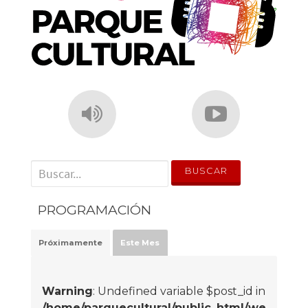
' . __('Search for:') . '
PROGRAMACIÓN
Próximamente
Este Mes
Warning
: Undefined variable $post_id in
/home/parquecultural/public_html/we