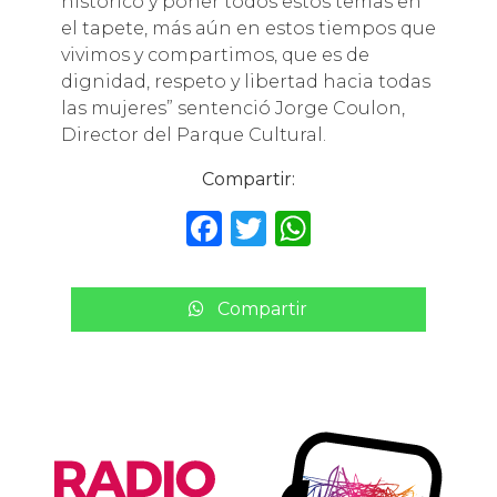
histórico y poner todos estos temas en
el tapete, más aún en estos tiempos que
vivimos y compartimos, que es de
dignidad, respeto y libertad hacia todas
las mujeres” sentenció Jorge Coulon,
Director del Parque Cultural.
Compartir:
F
T
W
a
w
h
c
it
a
Compartir
e
te
ts
b
r
A
o
p
o
p
k