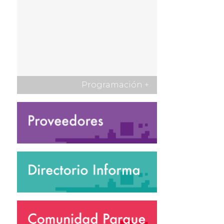
Programación
+