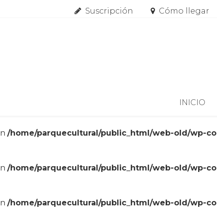
Suscripción
Cómo llegar
Skip to content
INICIO
in
/home/parquecultural/public_html/web-old/wp-c
in
/home/parquecultural/public_html/web-old/wp-c
in
/home/parquecultural/public_html/web-old/wp-c