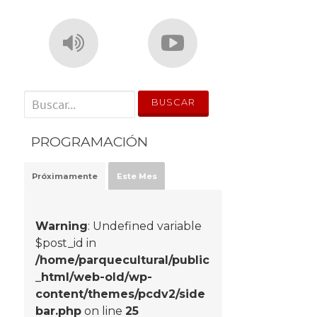
' . __('Search for:') . '
PROGRAMACIÓN
Próximamente
Este Mes
Warning
: Undefined variable
$post_id in
/home/parquecultural/public
_html/web-old/wp-
content/themes/pcdv2/side
bar.php
on line
25