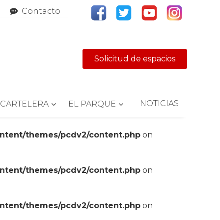
Contacto
Solicitud de espacios
NOTICIAS
CARTELERA
EL PARQUE
ontent/themes/pcdv2/content.php
on
ontent/themes/pcdv2/content.php
on
ontent/themes/pcdv2/content.php
on