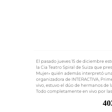
El pasado jueves 15 de diciembre estuvieron conversando en Radio Parque Mia Mor, de
la Cia Teatro Spiral de Suiza que p
Mujer» quién además interpretó una 
organizadora de INTERACTIVA, Prim
vivo, estuvo el dúo de hermanos de 
Todo completamente en vivo por las 