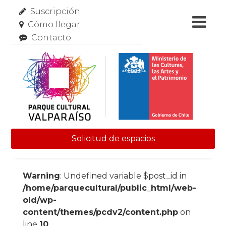
Suscripción
Cómo llegar
Contacto
Solicitud de espacios
Skip to content
Warning
: Undefined variable $post_id in
/home/parquecultural/public_html/web-
old/wp-
content/themes/pcdv2/content.php
on
line
10