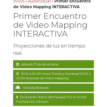
Inicio
»
Audiovisual
»
Primer Encuentro
de Video Mapping INTERACTIVA
Primer Encuentro
de Video Mapping
INTERACTIVA
Proyecciones de luz en tiempo
real
sábado 17 de diciembre
15:00 a 20:00 horas Charlas y Muestras/ 21:00 a
23:00 Muestras de Video Mapping
Entrada liberada
En la tarde Teatro del Parque/ Por la noche
Fachada Ed. Difusión