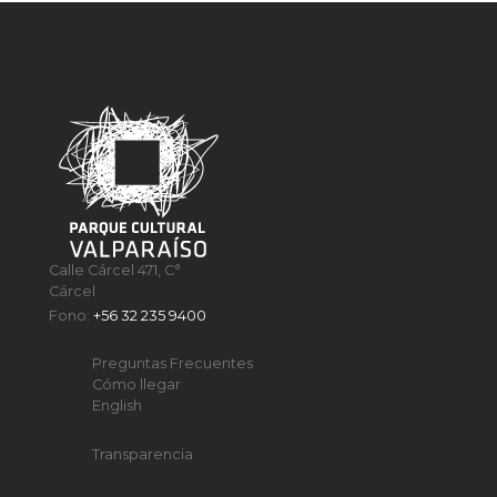
Calle Cárcel 471, C°
Cárcel
Fono:
+56 32 235 9400
Preguntas Frecuentes
Cómo llegar
English
Transparencia