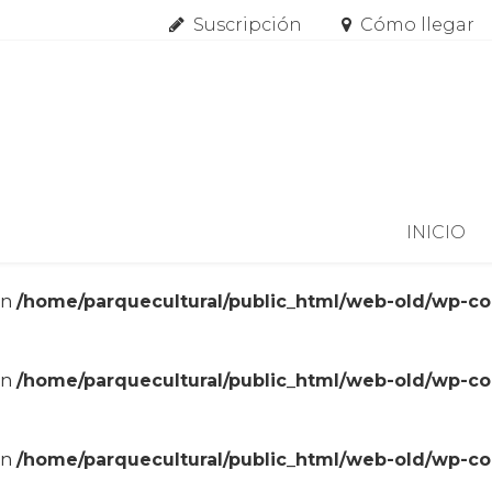
Suscripción
Cómo llegar
Skip to content
INICIO
in
/home/parquecultural/public_html/web-old/wp-c
in
/home/parquecultural/public_html/web-old/wp-c
in
/home/parquecultural/public_html/web-old/wp-c