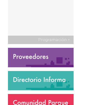
Programación
+