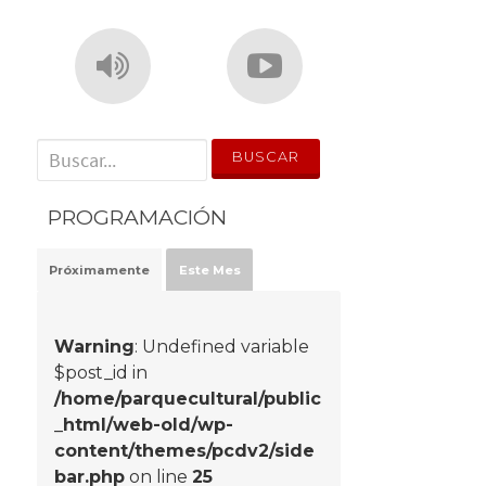
' . __('Search for:') . '
PROGRAMACIÓN
Próximamente
Este Mes
Warning
: Undefined variable
$post_id in
/home/parquecultural/public
_html/web-old/wp-
content/themes/pcdv2/side
bar.php
on line
25