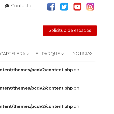
Contacto
Solicitud de espacios
NOTICIAS
CARTELERA
EL PARQUE
ontent/themes/pcdv2/content.php
on
ontent/themes/pcdv2/content.php
on
ontent/themes/pcdv2/content.php
on