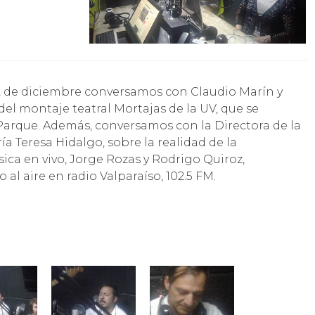
del montaje teatral Mortajas de la UV, que se
 Parque. Además, conversamos con la Directora de la
ía Teresa Hidalgo, sobre la realidad de la
ca en vivo, Jorge Rozas y Rodrigo Quiroz,
al aire en radio Valparaíso, 102.5 FM.