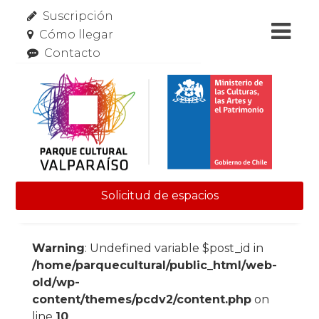
Suscripción
Cómo llegar
Contacto
Solicitud de espacios
Skip to content
Warning
: Undefined variable $post_id in
/home/parquecultural/public_html/web-
old/wp-
content/themes/pcdv2/content.php
on
line
10