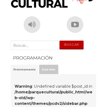
' . __('Search for:') . '
PROGRAMACIÓN
Próximamente
Este Mes
Warning
: Undefined variable $post_id in
/home/parquecultural/public_html/we
b-old/wp-
content/themes/pcdv2/sidebar.php