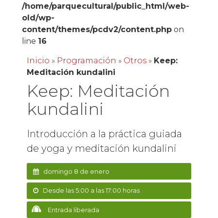
/home/parquecultural/public_html/web-
old/wp-
content/themes/pcdv2/content.php
on
line
16
Inicio
»
Programación
»
Otros
»
Keep:
Meditación kundalini
Keep: Meditación
kundalini
Introducción a la práctica guiada
de yoga y meditación kundalini
domingo 8 de enero
Desde las 5:00 a las 17:00 horas
Entrada liberada