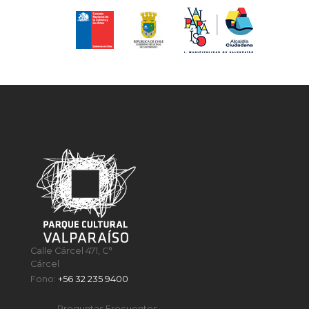
Calle Cárcel 471, C°
Cárcel
Fono:
+56 32 235 9400
Preguntas Frecuentes