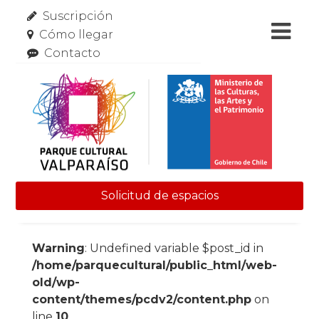
Suscripción
Cómo llegar
Contacto
Solicitud de espacios
Skip to content
Warning
: Undefined variable $post_id in
/home/parquecultural/public_html/web-
old/wp-
content/themes/pcdv2/content.php
on
line
10