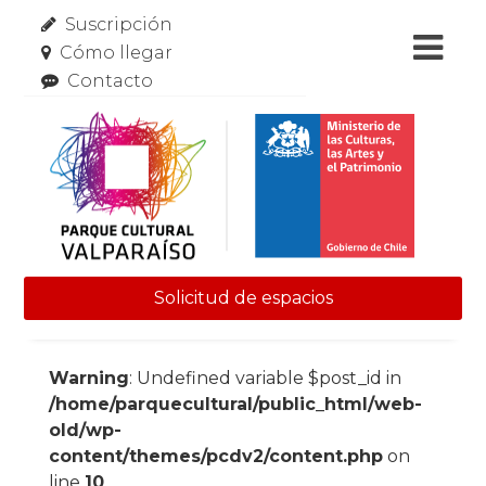
Suscripción
Cómo llegar
Contacto
Solicitud de espacios
Skip to content
Warning
: Undefined variable $post_id in
/home/parquecultural/public_html/web-
old/wp-
content/themes/pcdv2/content.php
on
line
10