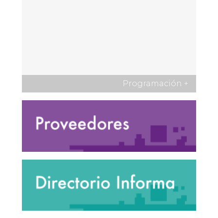
Programación
+