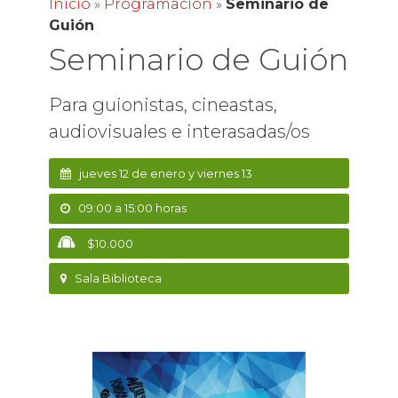
Inicio
»
Programación
»
Seminario de
Guión
Seminario de Guión
Para guionistas, cineastas,
audiovisuales e interasadas/os
jueves 12 de enero y viernes 13
09:00 a 15:00 horas
$10.000
Sala Biblioteca