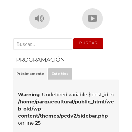
' . __('Search for:') . '
PROGRAMACIÓN
Próximamente
Este Mes
Warning
: Undefined variable $post_id in
/home/parquecultural/public_html/we
b-old/wp-
content/themes/pcdv2/sidebar.php
on line
25