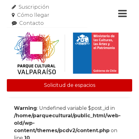
Suscripción
Cómo llegar
Contacto
Solicitud de espacios
Skip to content
Warning
: Undefined variable $post_id in
/home/parquecultural/public_html/web-
old/wp-
content/themes/pcdv2/content.php
on
line
10