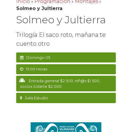
Inicio
»
Programación
»
Montajes
»
Solmeo y Jultierra
Solmeo y Jultierra
Trilogía El saco roto, mañana te
cuento otro
Domingo 05
15:00 Horas
Entrada general $2.500, niñ@s $1.500,
socios Sidarte $2.000
Sala Estudio