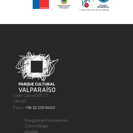
Calle Cárcel 471, C°
Cárcel
Fono:
+56 32 235 9400
Preguntas Frecuentes
Cómo llegar
English