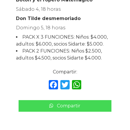
Sábado 4, 18 horas
Don Tilde desmemoriado
Domingo 5, 18 horas
PACK X 3 FUNCIONES: Niños: $4.000,
adultos: $6.000, socios Sidarte: $5.000.
PACK 2 FUNCIONES: Niños $2.500,
adultos $4.500, socios Sidarte $4.000.
Compartir:
F
T
W
a
w
h
c
it
a
Compartir
e
te
ts
b
r
A