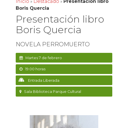
Inicio
»
Destacado
»
Presentación libro
Boris Quercia
Presentación libro
Boris Quercia
NOVELA PERROMUERTO
Martes 7 de febrero
19.00 horas
Entrada Liberada
Sala Biblioteca Parque Cultural