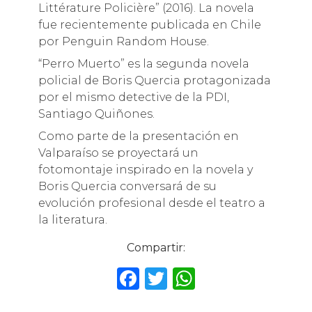
Littérature Policière” (2016). La novela
fue recientemente publicada en Chile
por Penguin Random House.
“Perro Muerto” es la segunda novela
policial de Boris Quercia protagonizada
por el mismo detective de la PDI,
Santiago Quiñones.
Como parte de la presentación en
Valparaíso se proyectará un
fotomontaje inspirado en la novela y
Boris Quercia conversará de su
evolución profesional desde el teatro a
la literatura.
Compartir:
F
T
W
a
w
h