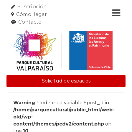
Suscripción
Cómo llegar
Contacto
Solicitud de espacios
Skip to content
Warning
: Undefined variable $post_id in
/home/parquecultural/public_html/web-
old/wp-
content/themes/pcdv2/content.php
on
line
10