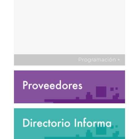
Programación
+