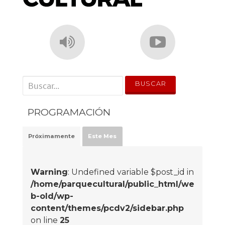
' . __('Search for:') . '
PROGRAMACIÓN
Próximamente
Este Mes
Warning
: Undefined variable $post_id in
/home/parquecultural/public_html/we
b-old/wp-
content/themes/pcdv2/sidebar.php
on line
25