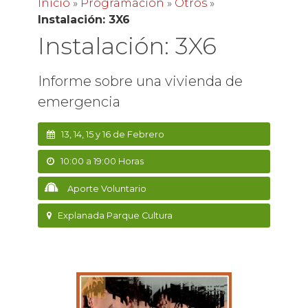
Inicio
»
Programación
»
Otros
»
Instalación: 3X6
Instalación: 3X6
Informe sobre una vivienda de
emergencia
13, 14, 15 y 16 de Febrero
10:00 a 19:00 Horas
Aporte Voluntario
Explanada Parque Cultura