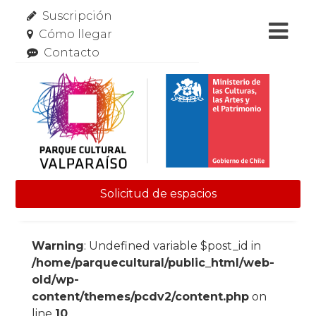
Suscripción
Cómo llegar
Contacto
Solicitud de espacios
Skip to content
Warning
: Undefined variable $post_id in
/home/parquecultural/public_html/web-
old/wp-
content/themes/pcdv2/content.php
on
line
10