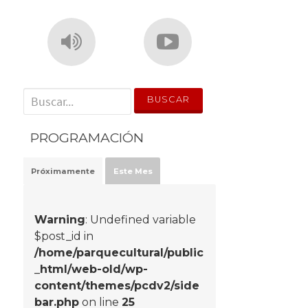
' . __('Search for:') . '
PROGRAMACIÓN
Próximamente
Este Mes
Warning
: Undefined variable
$post_id in
/home/parquecultural/public
_html/web-old/wp-
content/themes/pcdv2/side
bar.php
on line
25