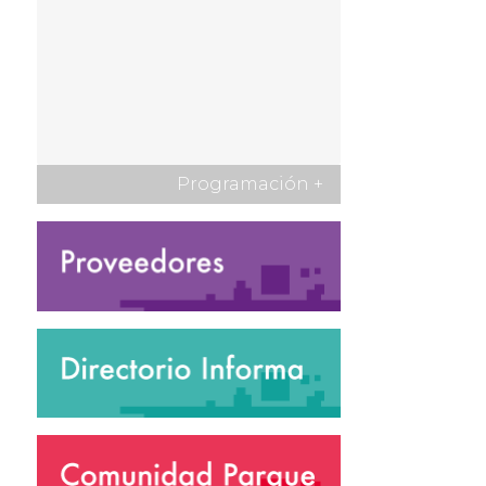
Programación
+