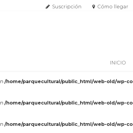
Suscripción
Cómo llegar
Skip to content
INICIO
in
/home/parquecultural/public_html/web-old/wp-c
in
/home/parquecultural/public_html/web-old/wp-c
in
/home/parquecultural/public_html/web-old/wp-c