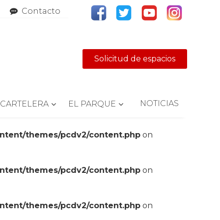
Contacto
Solicitud de espacios
NOTICIAS
CARTELERA
EL PARQUE
ontent/themes/pcdv2/content.php
on
ontent/themes/pcdv2/content.php
on
ontent/themes/pcdv2/content.php
on