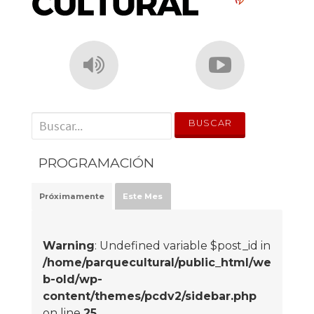
' . __('Search for:') . '
PROGRAMACIÓN
Próximamente
Este Mes
Warning
: Undefined variable $post_id in
/home/parquecultural/public_html/we
b-old/wp-
content/themes/pcdv2/sidebar.php
on line
25