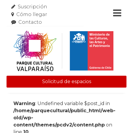
Suscripción
Cómo llegar
Contacto
Solicitud de espacios
Skip to content
Warning
: Undefined variable $post_id in
/home/parquecultural/public_html/web-
old/wp-
content/themes/pcdv2/content.php
on
line
10