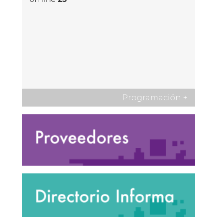
Programación
+