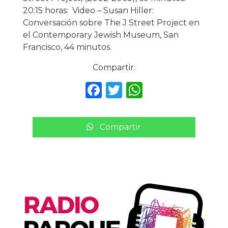
20:15 horas: Video – Susan Hiller:
Conversación sobre The J Street Project en
el Contemporary Jewish Museum, San
Francisco, 44 minutos.
Compartir:
F
T
W
a
w
h
c
it
a
Compartir
e
te
ts
b
r
A
o
p
o
p
k