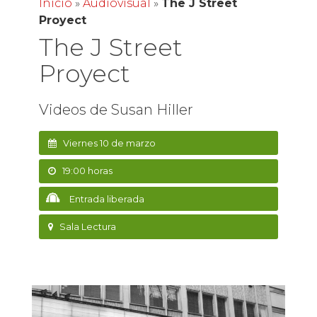
Inicio
»
Audiovisual
»
The J Street
Proyect
The J Street
Proyect
Videos de Susan Hiller
Viernes 10 de marzo
19:00 horas
Entrada liberada
Sala Lectura