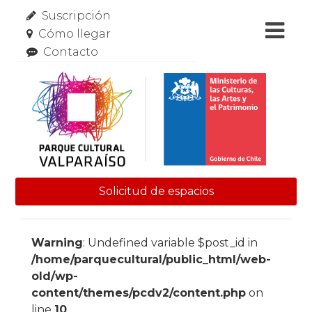
Suscripción
Cómo llegar
Contacto
Solicitud de espacios
Skip to content
Warning
: Undefined variable $post_id in
/home/parquecultural/public_html/web-
old/wp-
content/themes/pcdv2/content.php
on
line
10