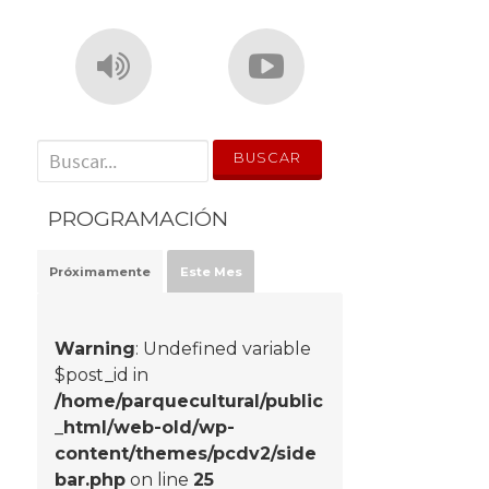
' . __('Search for:') . '
PROGRAMACIÓN
Próximamente
Este Mes
Warning
: Undefined variable
$post_id in
/home/parquecultural/public
_html/web-old/wp-
content/themes/pcdv2/side
bar.php
on line
25