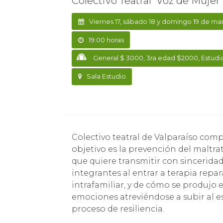
Colectivo Teatral Voz de Mujer
Viernes 17, sábado 18 y domingo 19 de ma
19:00 horas
General $ 3000, 3ra edad $2000, Estudi
Sala Estudio
Colectivo teatral de Valparaíso compuesto por mujeres que fueron violentadas y cuyo
objetivo es la prevención del maltr
que quiere transmitir con sinceridad
integrantes al entrar a terapia repa
intrafamiliar, y de cómo se produjo
emociones atreviéndose a subir al e
proceso de resiliencia.