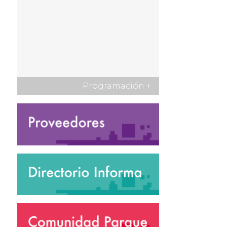
Programación
+