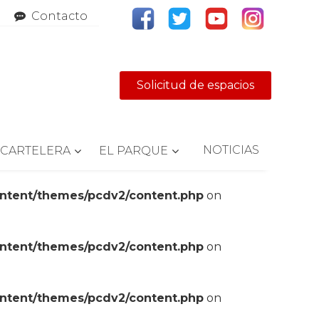
Contacto
Solicitud de espacios
NOTICIAS
CARTELERA
EL PARQUE
ontent/themes/pcdv2/content.php
on
ontent/themes/pcdv2/content.php
on
ontent/themes/pcdv2/content.php
on