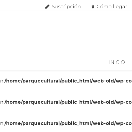
Suscripción
Cómo llegar
Skip to content
INICIO
in
/home/parquecultural/public_html/web-old/wp-c
in
/home/parquecultural/public_html/web-old/wp-c
in
/home/parquecultural/public_html/web-old/wp-c