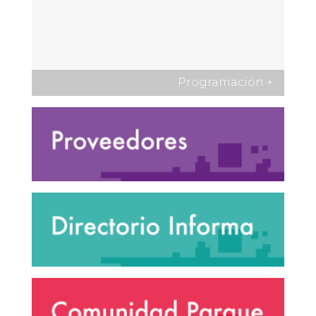
Programación
+