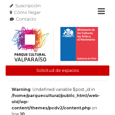
Suscripción
Cómo llegar
Contacto
Solicitud de espacios
Skip to content
Warning
: Undefined variable $post_id in
/home/parquecultural/public_html/web-
old/wp-
content/themes/pcdv2/content.php
on
line
10