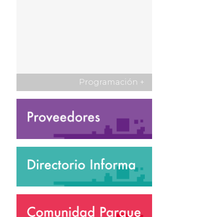
Programación
+