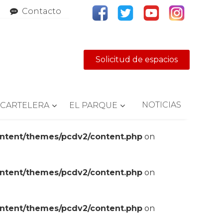
Contacto
Solicitud de espacios
NOTICIAS
CARTELERA
EL PARQUE
ontent/themes/pcdv2/content.php
on
ontent/themes/pcdv2/content.php
on
ontent/themes/pcdv2/content.php
on