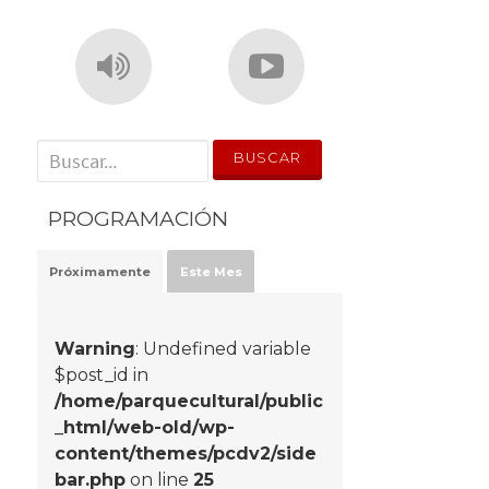
' . __('Search for:') . '
PROGRAMACIÓN
Próximamente
Este Mes
Warning
: Undefined variable
$post_id in
/home/parquecultural/public
_html/web-old/wp-
content/themes/pcdv2/side
bar.php
on line
25