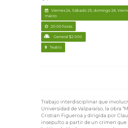
Viernes 24, Sábado 25, domingo 26, Viern
marzo
20:00 horas
General $2.000
Teatro
Trabajo interdisciplinar que involucra a las escuelas de Teatro, Música y Cine de la
Universidad de Valparaíso, la obra “
Cristian Figueroa y dirigida por Cl
insepulto a partir de un crimen que