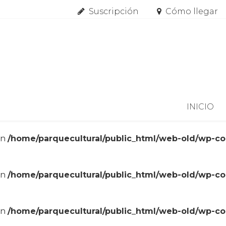
Suscripción
Cómo llegar
Skip to content
INICIO
in
/home/parquecultural/public_html/web-old/wp-c
in
/home/parquecultural/public_html/web-old/wp-c
in
/home/parquecultural/public_html/web-old/wp-c