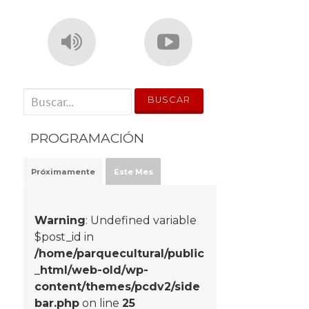
' . __('Search for:') . '
PROGRAMACIÓN
Próximamente
Este Mes
Warning
: Undefined variable
$post_id in
/home/parquecultural/public
_html/web-old/wp-
content/themes/pcdv2/side
bar.php
on line
25