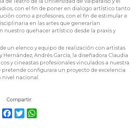
la de Teatro de la Universidad de Valparaíso y el
dios, con el fin de poner en dialogo artístico tanto
ución como a profesores, con el fin de estimular e
sciplinaria en las artes que generarían
nuestro quehacer artístico desde la praxis y
de un elenco y equipo de realización con artistas
y Hernández, Andrés García, la diseñadora Claudia
sicos y cineastas profesionales vinculados a nuestra
e pretende configurara un proyecto de excelencia
 nivel nacional.
Compartir:
F
T
W
a
w
h
c
it
a