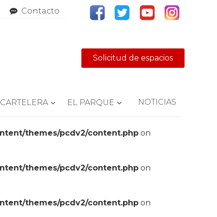
Contacto
Solicitud de espacios
NOTICIAS
CARTELERA
EL PARQUE
ontent/themes/pcdv2/content.php
on
ontent/themes/pcdv2/content.php
on
ontent/themes/pcdv2/content.php
on