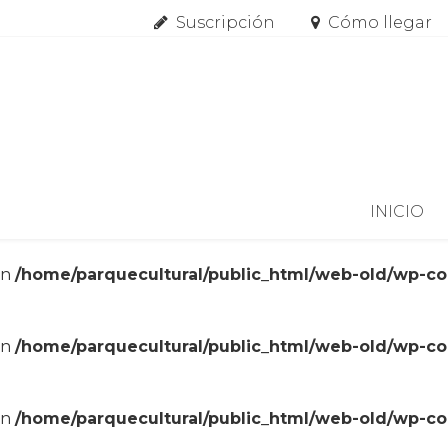
Suscripción
Cómo llegar
Skip to content
INICIO
in
/home/parquecultural/public_html/web-old/wp-c
in
/home/parquecultural/public_html/web-old/wp-c
in
/home/parquecultural/public_html/web-old/wp-c