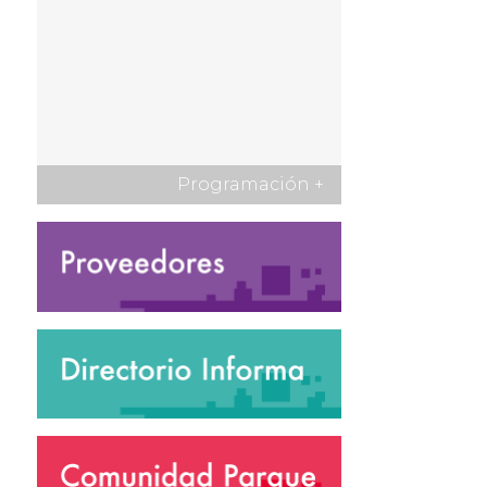
Programación
+