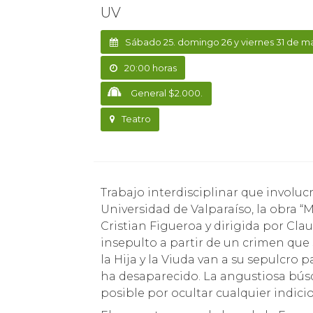
UV
Sábado 25. domingo 26 y viernes 31 de m
20:00 horas
General $2.000.
Teatro
Trabajo interdisciplinar que involucra a las escuelas de Teatro, Música y Cine de la
Universidad de Valparaíso, la obra “
Cristian Figueroa y dirigida por Cl
insepulto a partir de un crimen que
la Hija y la Viuda van a su sepulcro 
ha desaparecido. La angustiosa bús
posible por ocultar cualquier indici