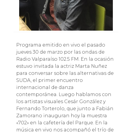
Programa emitido en vivo el pasado
jueves 30 de marzo por las ondas de
Radio Valparaíso 102.5 FM. En la ocasión
estuvo invitada la actriz Marta Nuñez
para conversar sobre las alternativas de
SUDA, el primer encuentro
internacional de danza
contemporánea. Luego hablamos con
los artistas visuales Cesár González y
Fernando Torterolo, que junto a Fabián
Zamorano inauguran hoy la muestra
«702» en la cafetería del Parque. En la
música en vivo nos acompañó el trío de