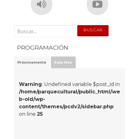
' . __('Search for:') . '
PROGRAMACIÓN
Próximamente
Este Mes
Warning
: Undefined variable $post_id in
/home/parquecultural/public_html/we
b-old/wp-
content/themes/pcdv2/sidebar.php
on line
25