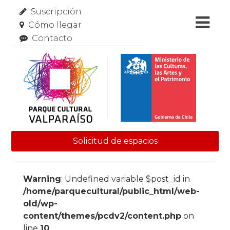
Suscripción
Cómo llegar
Contacto
Solicitud de espacios
Skip to content
Warning
: Undefined variable $post_id in
/home/parquecultural/public_html/web-
old/wp-
content/themes/pcdv2/content.php
on
line
10