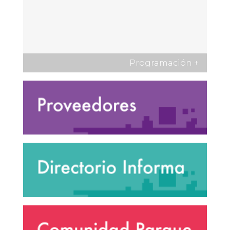
Programación
+