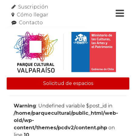
Suscripción
Cómo llegar
Contacto
Solicitud de espacios
Skip to content
Warning
: Undefined variable $post_id in
/home/parquecultural/public_html/web-
old/wp-
content/themes/pcdv2/content.php
on
line
10