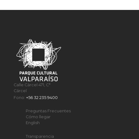
Calle Cárcel 471, C°
Cárcel
Fono:
+56 32 235 9400
Preguntas Frecuentes
Cómo llegar
English
Transparencia