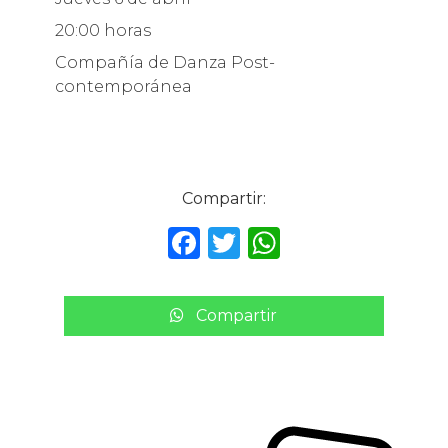
20:00 horas
Compañía de Danza Post-
contemporánea
Compartir:
F
T
W
a
w
h
c
it
a
Compartir
e
te
ts
b
r
A
o
p
o
p