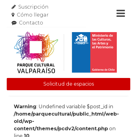
Suscripción
Cómo llegar
Contacto
Solicitud de espacios
Skip to content
Warning
: Undefined variable $post_id in
/home/parquecultural/public_html/web-
old/wp-
content/themes/pcdv2/content.php
on
line
10