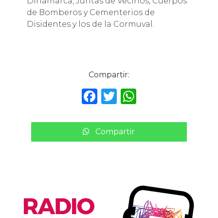
Dinamarca, Juntas de Vecinos, Cuerpos
de Bomberos y Cementerios de
Disidentes y los de la Cormuval.
Compartir:
F
T
W
a
w
h
c
it
a
Compartir
e
te
ts
b
r
A
o
p
o
p
k