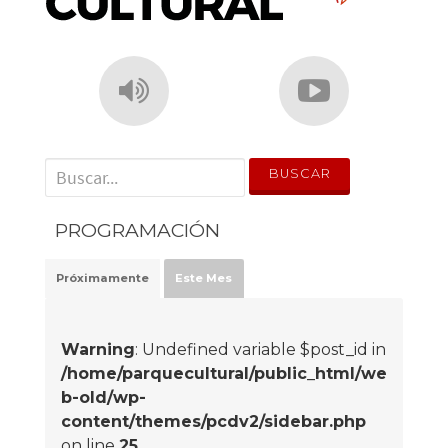
' . __('Search for:') . '
PROGRAMACIÓN
Próximamente
Este Mes
Warning
: Undefined variable $post_id in
/home/parquecultural/public_html/we
b-old/wp-
content/themes/pcdv2/sidebar.php
on line
25