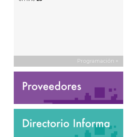
Programación
+