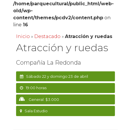
/home/parquecultural/public_html/web-
old/wp-
content/themes/pcdv2/content.php
on
line
16
Inicio
»
Destacado
»
Atracción y ruedas
Atracción y ruedas
Compañía La Redonda
Sábado 22 y domingo 23 de abril
19:00 horas
General: $3.000
Sala Estudio