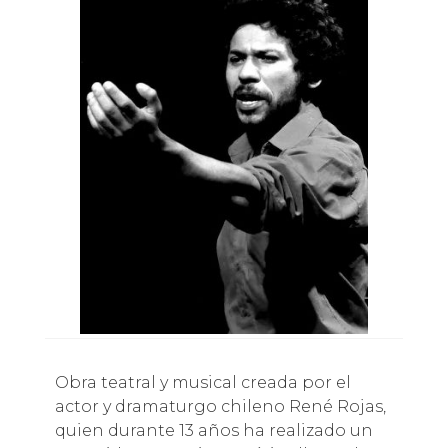
Obra teatral y musical creada por el
actor y dramaturgo chileno René Rojas,
quien durante 13 años ha realizado un