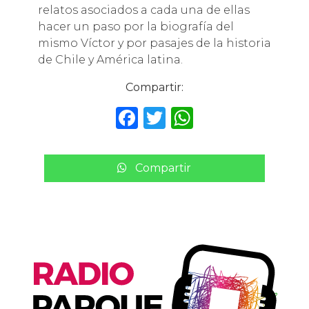
relatos asociados a cada una de ellas
hacer un paso por la biografía del
mismo Víctor y por pasajes de la historia
de Chile y América latina.
Compartir:
F
T
W
a
w
h
c
it
a
Compartir
e
te
ts
b
r
A
o
p
o
p
k