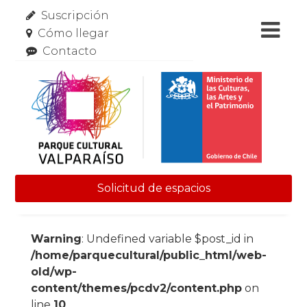
Suscripción
Cómo llegar
Contacto
Solicitud de espacios
Skip to content
Warning
: Undefined variable $post_id in
/home/parquecultural/public_html/web-
old/wp-
content/themes/pcdv2/content.php
on
line
10