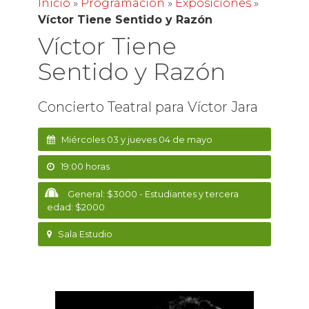
Inicio
»
Programación
»
Exposiciones
»
Víctor Tiene Sentido y Razón
Víctor Tiene
Sentido y Razón
Concierto Teatral para Víctor Jara
Miércoles 03 y jueves 04 de mayo
19:00 horas
General: $3000 - Estudiantes y tercera
edad: $2000
Sala Estudio