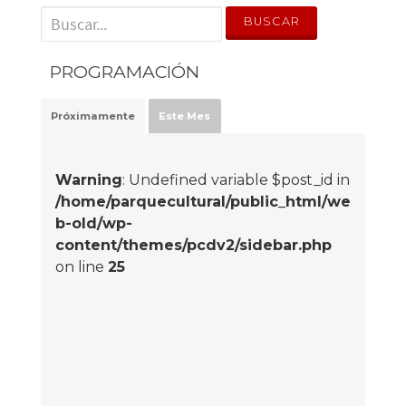
' . __('Search for:') . '
PROGRAMACIÓN
Próximamente
Este Mes
Warning
: Undefined variable $post_id in
/home/parquecultural/public_html/we
b-old/wp-
content/themes/pcdv2/sidebar.php
on line
25