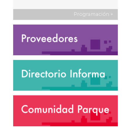
Programación
+