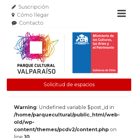
Suscripción
Cómo llegar
Contacto
Solicitud de espacios
Skip to content
Warning
: Undefined variable $post_id in
/home/parquecultural/public_html/web-
old/wp-
content/themes/pcdv2/content.php
on
line
10