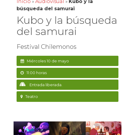
Inicio
»
Audiovisual
»
Kubo y la
búsqueda del samurai
Kubo y la búsqueda
del samurai
Festival Chilemonos
Miércoles 10 de mayo
11:00 horas
Entrada liberada.
Teatro