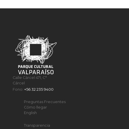
Calle Cárcel 471, C°
Cárcel
Fono:
+56 32 235 9400
Preguntas Frecuentes
Cómo llegar
English
Transparencia