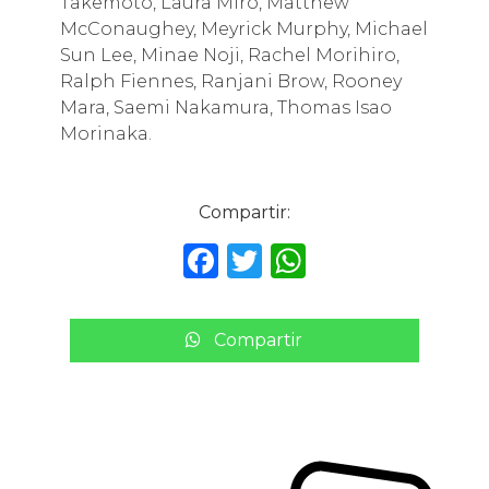
Takemoto, Laura Miro, Matthew
McConaughey, Meyrick Murphy, Michael
Sun Lee, Minae Noji, Rachel Morihiro,
Ralph Fiennes, Ranjani Brow, Rooney
Mara, Saemi Nakamura, Thomas Isao
Morinaka.
Compartir:
F
T
W
a
w
h
c
it
a
Compartir
e
te
ts
b
r
A
o
p
o
p