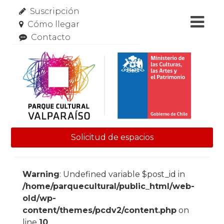
Suscripción
Cómo llegar
Contacto
Solicitud de espacios
Skip to content
Warning
: Undefined variable $post_id in
/home/parquecultural/public_html/web-
old/wp-
content/themes/pcdv2/content.php
on
line
10