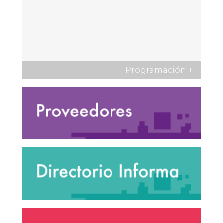
Programación
+