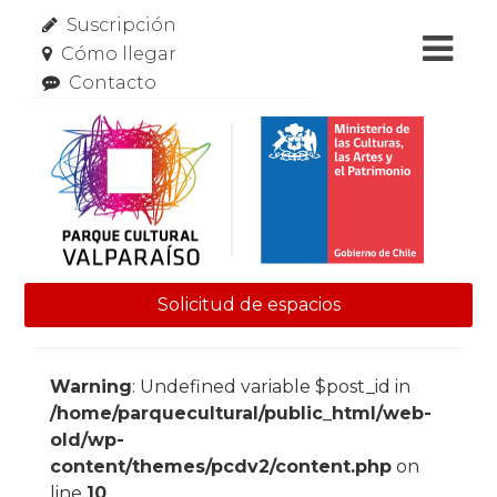
Suscripción
Cómo llegar
Contacto
Solicitud de espacios
Skip to content
Warning
: Undefined variable $post_id in
/home/parquecultural/public_html/web-
old/wp-
content/themes/pcdv2/content.php
on
line
10