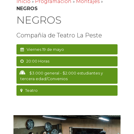
Inicio
»
Programación
»
Montajes
»
NEGROS
NEGROS
Compañía de Teatro La Peste
Viernes 19 de mayo
20:00 Horas
$3.000 general - $2.000 estudiantes y
tercera edad/Convenios
Teatro