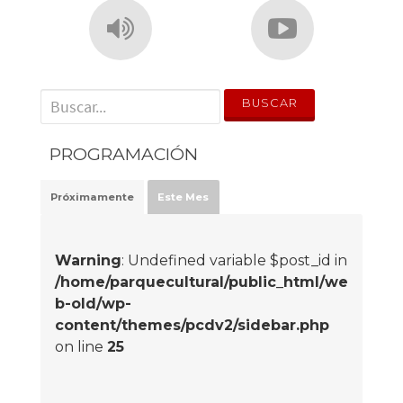
' . __('Search for:') . '
PROGRAMACIÓN
Próximamente
Este Mes
Warning
: Undefined variable $post_id in
/home/parquecultural/public_html/we
b-old/wp-
content/themes/pcdv2/sidebar.php
on line
25