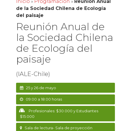
Inicio
»
Programación
»
Reunión Anual
de la Sociedad Chilena de Ecología
del paisaje
Reunión Anual de
la Sociedad Chilena
de Ecología del
paisaje
(IALE-Chile)
25 y 26 de mayo
09:00 a 18:00 horas
Profesionales: $30.000 y Estudiantes
$15.000
Sala de lectura- Sala de proyección