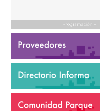
Programación
+