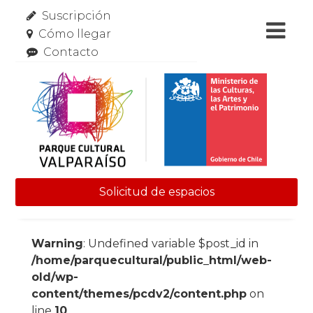
Suscripción
Cómo llegar
Contacto
Solicitud de espacios
Skip to content
Warning
: Undefined variable $post_id in
/home/parquecultural/public_html/web-
old/wp-
content/themes/pcdv2/content.php
on
line
10