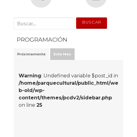
' . __('Search for:') . '
PROGRAMACIÓN
Próximamente
Este Mes
Warning
: Undefined variable $post_id in
/home/parquecultural/public_html/we
b-old/wp-
content/themes/pcdv2/sidebar.php
on line
25