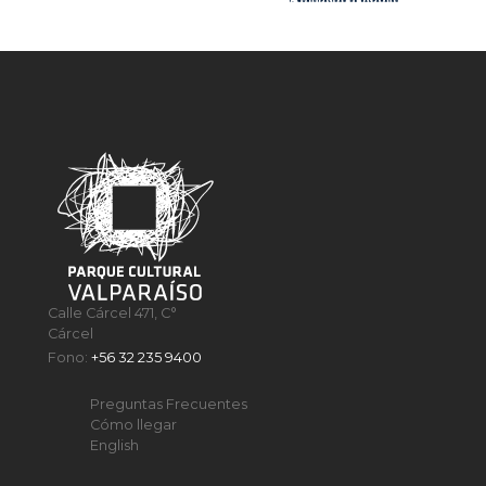
Calle Cárcel 471, C°
Cárcel
Fono:
+56 32 235 9400
Preguntas Frecuentes
Cómo llegar
English