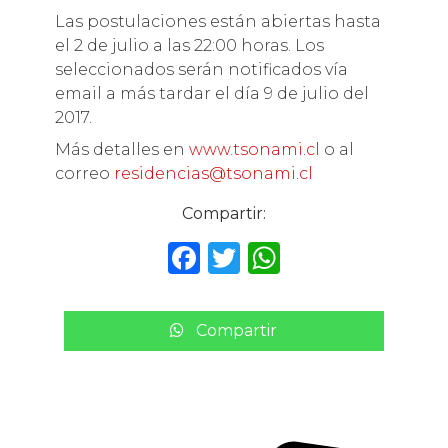
Las postulaciones están abiertas hasta
el 2 de julio a las 22:00 horas. Los
seleccionados serán notificados vía
email a más tardar el día 9 de julio del
2017.
Más detalles en
www.tsonami.cl
o al
correo
residencias@tsonami.cl
Compartir:
F
T
W
a
w
h
c
it
a
Compartir
e
te
ts
b
r
A
o
p