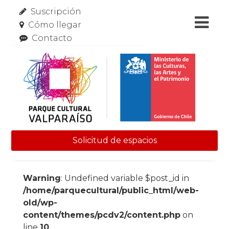
Suscripción
Cómo llegar
Contacto
Solicitud de espacios
Skip to content
Warning
: Undefined variable $post_id in
/home/parquecultural/public_html/web-
old/wp-
content/themes/pcdv2/content.php
on
line
10