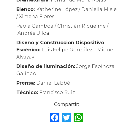
Elenco:
Katherine López / Daniella Misle
/ Ximena Flores
Paola Gamboa / Christián Riquelme /
Andrés Ulloa
Diseño y Construcción Dispositivo
Escénico:
Luis Felipe González – Miguel
Alvayay
Diseño de iluminación:
Jorge Espinoza
Galindo
Prensa:
Daniel Labbé
Técnico:
Francisco Ruiz.
Compartir:
F
T
W
a
w
h