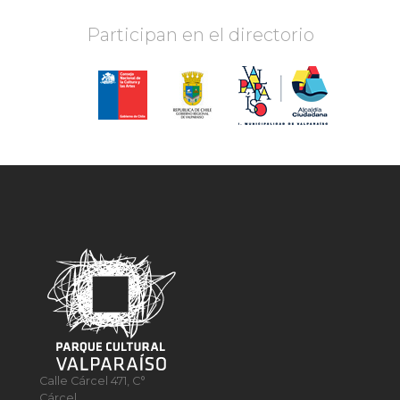
Participan en el directorio
Calle Cárcel 471, C°
Cárcel