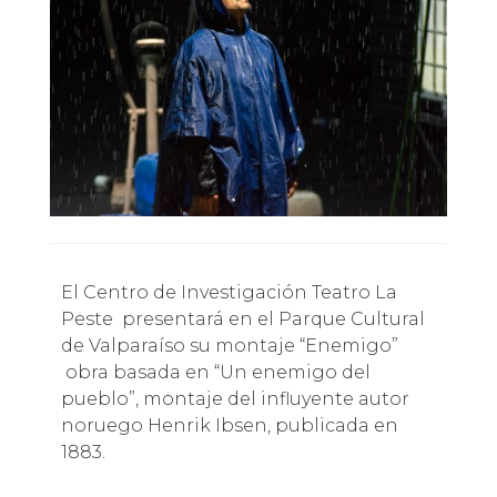
El Centro de Investigación Teatro La
Peste presentará en el Parque Cultural
de Valparaíso su montaje “Enemigo”
obra basada en “Un enemigo del
pueblo”, montaje del influyente autor
noruego Henrik Ibsen, publicada en
1883.