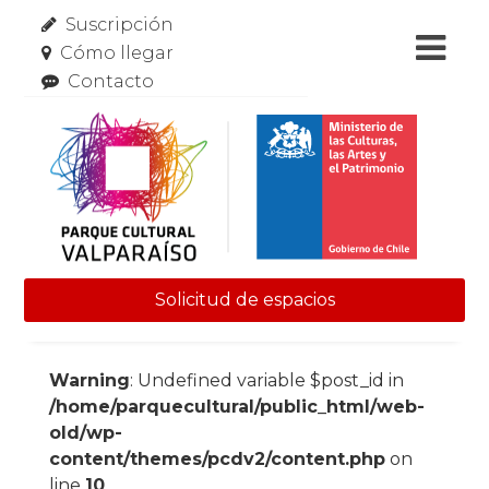
Suscripción
Cómo llegar
Contacto
Solicitud de espacios
Skip to content
Warning
: Undefined variable $post_id in
/home/parquecultural/public_html/web-
old/wp-
content/themes/pcdv2/content.php
on
line
10