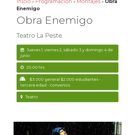
Inicio
»
Programación
»
Montajes
»
Obra
Enemigo
Obra Enemigo
Teatro La Peste
Jueves 1, viernes 2, sábado 3 y domingo 4 de
junio
20:00 hrs
$3.000 general $2.000 estudiantes -
tercera edad - convenios
Teatro