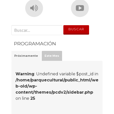
' . __('Search for:') . '
PROGRAMACIÓN
Próximamente
Este Mes
Warning
: Undefined variable $post_id in
/home/parquecultural/public_html/we
b-old/wp-
content/themes/pcdv2/sidebar.php
on line
25