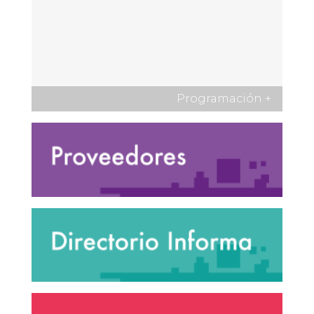
Programación
+