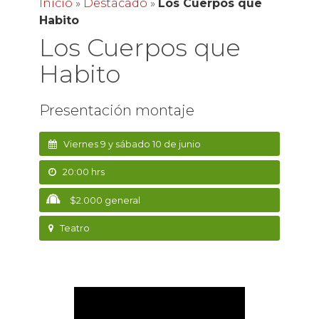
Inicio
»
Destacado
»
Los Cuerpos que
Habito
Los Cuerpos que
Habito
Presentación montaje
Viernes 9 y sábado 10 de junio
20:00 hrs
$2.000 general
Teatro