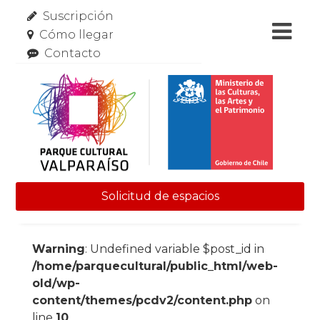
Suscripción
Cómo llegar
Contacto
Solicitud de espacios
Skip to content
Warning
: Undefined variable $post_id in
/home/parquecultural/public_html/web-
old/wp-
content/themes/pcdv2/content.php
on
line
10