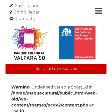
Suscripción
Cómo llegar
Contacto
Solicitud de espacios
Skip to content
Warning
: Undefined variable $post_id in
/home/parquecultural/public_html/web-
old/wp-
content/themes/pcdv2/content.php
on
line
10