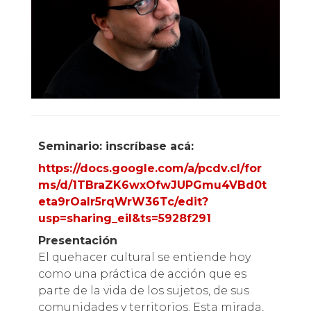
Seminario: inscríbase acá:
https://docs.google.com/a/pcdv.cl/for
ms/d/1TBraZK6wxOfwJUPGmu4VBd0t
eta9rOalr5rqWrW36Tc/edit?
usp=sharing_eil&ts=5928f291
Presentación
El quehacer cultural se entiende hoy
como una práctica de acción que es
parte de la vida de los sujetos, de sus
comunidades y territorios. Esta mirada,